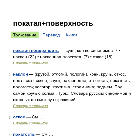
покатая+поверхность
Толкование
Перевод
Книги
покатая поверхность
— сущ., кол во синонимов: 7 •
1
наклон (22) • наклонная плоскость (7) • откос (18) …
Словарь синонимов
наклон
— (крутой, отлогий, пологий), крен, кручь, откос,
2
покат, скат, склон, спуск, наклонение, отлогость, покатость,
пологость; косогор, крутизна, стремнина; подъем. Под
самой кручью холма . Тург... Словарь русских синонимов и
сходных по смыслу выражений …
Словарь синонимов
откос
— См …
3
Словарь синонимов
покатость
— См …
4