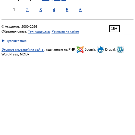
1
2
3
4
5
6
© Академик, 2000-2026
18+
Обратная связь:
Техподдержка
,
Реклама на сайте
👣 Путешествия
Экспорт словарей на сайты
, сделанные на PHP,
Joomla,
Drupal,
WordPress, MODx.