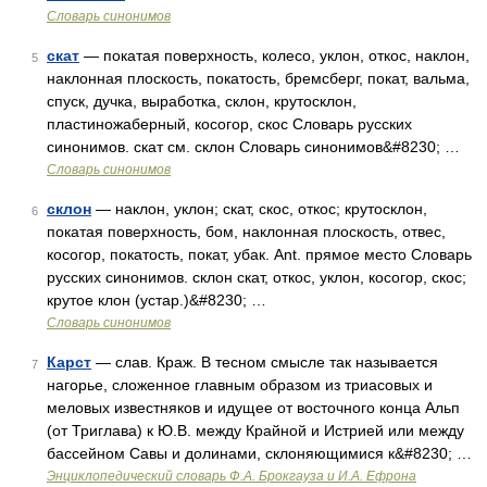
Словарь синонимов
скат
— покатая поверхность, колесо, уклон, откос, наклон,
5
наклонная плоскость, покатость, бремсберг, покат, вальма,
спуск, дучка, выработка, склон, крутосклон,
пластиножаберный, косогор, скос Словарь русских
синонимов. скат см. склон Словарь синонимов&#8230; …
Словарь синонимов
склон
— наклон, уклон; скат, скос, откос; крутосклон,
6
покатая поверхность, бом, наклонная плоскость, отвес,
косогор, покатость, покат, убак. Ant. прямое место Словарь
русских синонимов. склон скат, откос, уклон, косогор, скос;
крутое клон (устар.)&#8230; …
Словарь синонимов
Карст
— слав. Краж. В тесном смысле так называется
7
нагорье, сложенное главным образом из триасовых и
меловых известняков и идущее от восточного конца Альп
(от Триглава) к Ю.В. между Крайной и Истрией или между
бассейном Савы и долинами, склоняющимися к&#8230; …
Энциклопедический словарь Ф.А. Брокгауза и И.А. Ефрона