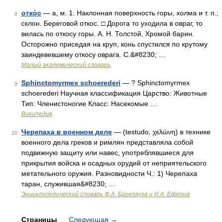
отко́с
— а, м. 1. Наклонная поверхность горы, холма и т. п.;
8
склон. Береговой откос. □ Дорога то уходила в овраг, то
вилась по откосу горы. А. Н. Толстой, Хромой барин.
Осторожно приседая на круп, конь спустился по крутому
заиндевевшему откосу оврага. С.&#8230; …
Малый академический словарь
Sphinctomyrmex schoerederi
— ? Sphinctomyrmex
9
schoerederi Научная классификация Царство: Животные
Тип: Членистоногие Класс: Насекомые …
Википедия
Черепаха в военном деле
— (testudo, χελώνη) в технике
10
военного дела греков и римлян представляла собой
подвижную защиту или навес, употреблявшиеся для
прикрытия войска и осадных орудий от неприятельского
метательного оружия. Разновидности Ч.: 1) Черепаха
таран, служившая&#8230; …
Энциклопедический словарь Ф.А. Брокгауза и И.А. Ефрона
Страницы
Следующая
→